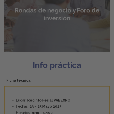
Presencia de los compradores y representantes más
Rondas de negocio y Foro de
importantes de Cuba y organización de una agenda
VIP de compradores con licencias de importación.
inversión
Consulta el Directorio Comercial de la República de
Cuba.
Info práctica
Ficha técnica
Lugar:
Recinto Ferial PABEXPO
Fechas:
23 – 25 Mayo 2023
Horarios:
9:30 – 17:00